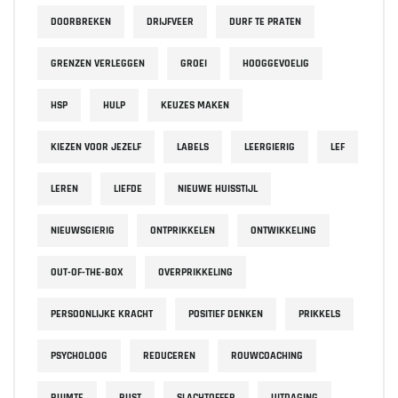
DOORBREKEN
DRIJFVEER
DURF TE PRATEN
GRENZEN VERLEGGEN
GROEI
HOOGGEVOELIG
HSP
HULP
KEUZES MAKEN
KIEZEN VOOR JEZELF
LABELS
LEERGIERIG
LEF
LEREN
LIEFDE
NIEUWE HUISSTIJL
NIEUWSGIERIG
ONTPRIKKELEN
ONTWIKKELING
OUT-OF-THE-BOX
OVERPRIKKELING
PERSOONLIJKE KRACHT
POSITIEF DENKEN
PRIKKELS
PSYCHOLOOG
REDUCEREN
ROUWCOACHING
RUIMTE
RUST
SLACHTOFFER
UITDAGING