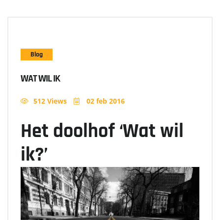
Blog
WAT WIL IK
512 Views
02 feb 2016
Het doolhof ‘Wat wil
ik?’