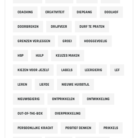
COACHING
CREATIVITEIT
DIEPGANG
DOOLHOF
DOORBREKEN
DRIJFVEER
DURF TE PRATEN
GRENZEN VERLEGGEN
GROEI
HOOGGEVOELIG
HSP
HULP
KEUZES MAKEN
KIEZEN VOOR JEZELF
LABELS
LEERGIERIG
LEF
LEREN
LIEFDE
NIEUWE HUISSTIJL
NIEUWSGIERIG
ONTPRIKKELEN
ONTWIKKELING
OUT-OF-THE-BOX
OVERPRIKKELING
PERSOONLIJKE KRACHT
POSITIEF DENKEN
PRIKKELS