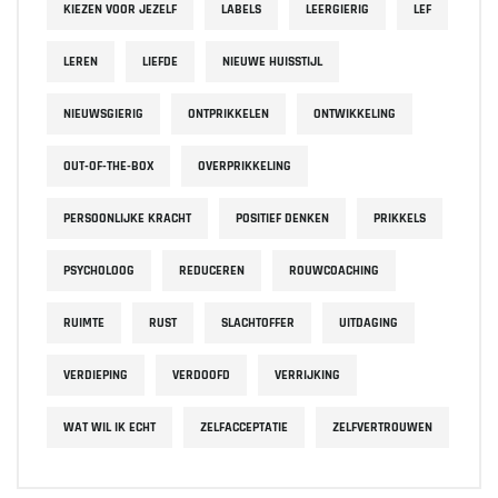
KIEZEN VOOR JEZELF
LABELS
LEERGIERIG
LEF
LEREN
LIEFDE
NIEUWE HUISSTIJL
NIEUWSGIERIG
ONTPRIKKELEN
ONTWIKKELING
OUT-OF-THE-BOX
OVERPRIKKELING
PERSOONLIJKE KRACHT
POSITIEF DENKEN
PRIKKELS
PSYCHOLOOG
REDUCEREN
ROUWCOACHING
RUIMTE
RUST
SLACHTOFFER
UITDAGING
VERDIEPING
VERDOOFD
VERRIJKING
WAT WIL IK ECHT
ZELFACCEPTATIE
ZELFVERTROUWEN