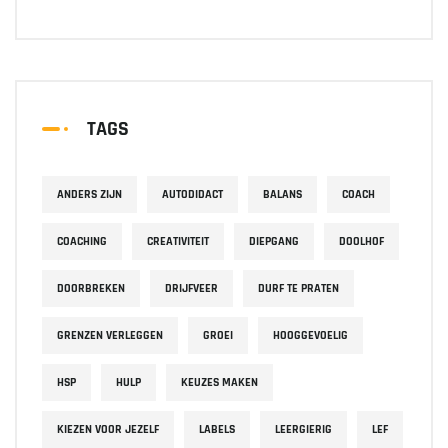
TAGS
ANDERS ZIJN
AUTODIDACT
BALANS
COACH
COACHING
CREATIVITEIT
DIEPGANG
DOOLHOF
DOORBREKEN
DRIJFVEER
DURF TE PRATEN
GRENZEN VERLEGGEN
GROEI
HOOGGEVOELIG
HSP
HULP
KEUZES MAKEN
KIEZEN VOOR JEZELF
LABELS
LEERGIERIG
LEF