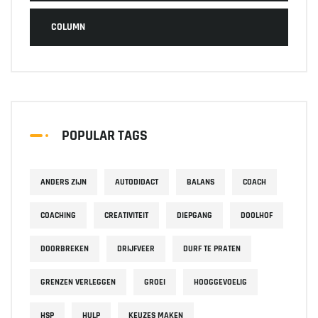
COLUMN
POPULAR TAGS
ANDERS ZIJN
AUTODIDACT
BALANS
COACH
COACHING
CREATIVITEIT
DIEPGANG
DOOLHOF
DOORBREKEN
DRIJFVEER
DURF TE PRATEN
GRENZEN VERLEGGEN
GROEI
HOOGGEVOELIG
HSP
HULP
KEUZES MAKEN