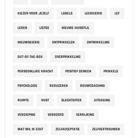
KIEZEN VOOR JEZELF
LABELS
LEERGIERIG
LEF
LEREN
LIEFDE
NIEUWE HUISSTIJL
NIEUWSGIERIG
ONTPRIKKELEN
ONTWIKKELING
OUT-OF-THE-BOX
OVERPRIKKELING
PERSOONLIJKE KRACHT
POSITIEF DENKEN
PRIKKELS
PSYCHOLOOG
REDUCEREN
ROUWCOACHING
RUIMTE
RUST
SLACHTOFFER
UITDAGING
VERDIEPING
VERDOOFD
VERRIJKING
WAT WIL IK ECHT
ZELFACCEPTATIE
ZELFVERTROUWEN