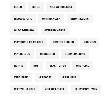
LEREN
LIEFDE
NIEUWE HUISSTIJL
NIEUWSGIERIG
ONTPRIKKELEN
ONTWIKKELING
OUT-OF-THE-BOX
OVERPRIKKELING
PERSOONLIJKE KRACHT
POSITIEF DENKEN
PRIKKELS
PSYCHOLOOG
REDUCEREN
ROUWCOACHING
RUIMTE
RUST
SLACHTOFFER
UITDAGING
VERDIEPING
VERDOOFD
VERRIJKING
WAT WIL IK ECHT
ZELFACCEPTATIE
ZELFVERTROUWEN