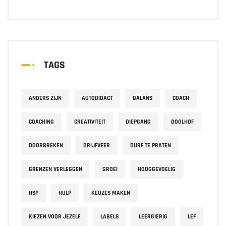
TAGS
ANDERS ZIJN
AUTODIDACT
BALANS
COACH
COACHING
CREATIVITEIT
DIEPGANG
DOOLHOF
DOORBREKEN
DRIJFVEER
DURF TE PRATEN
GRENZEN VERLEGGEN
GROEI
HOOGGEVOELIG
HSP
HULP
KEUZES MAKEN
KIEZEN VOOR JEZELF
LABELS
LEERGIERIG
LEF