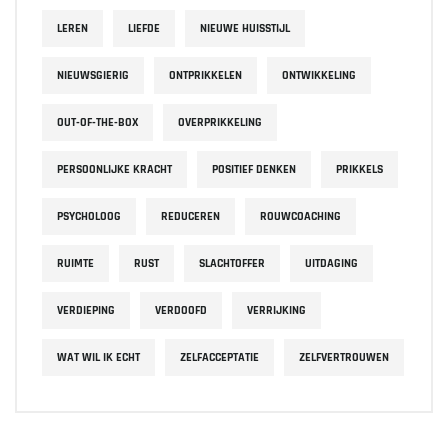
LEREN
LIEFDE
NIEUWE HUISSTIJL
NIEUWSGIERIG
ONTPRIKKELEN
ONTWIKKELING
OUT-OF-THE-BOX
OVERPRIKKELING
PERSOONLIJKE KRACHT
POSITIEF DENKEN
PRIKKELS
PSYCHOLOOG
REDUCEREN
ROUWCOACHING
RUIMTE
RUST
SLACHTOFFER
UITDAGING
VERDIEPING
VERDOOFD
VERRIJKING
WAT WIL IK ECHT
ZELFACCEPTATIE
ZELFVERTROUWEN