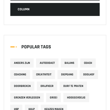
COLUMN
POPULAR TAGS
ANDERS ZIJN
AUTODIDACT
BALANS
COACH
COACHING
CREATIVITEIT
DIEPGANG
DOOLHOF
DOORBREKEN
DRIJFVEER
DURF TE PRATEN
GRENZEN VERLEGGEN
GROEI
HOOGGEVOELIG
HSP
HULP
KEUZES MAKEN