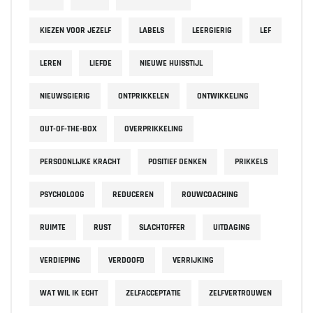
KIEZEN VOOR JEZELF
LABELS
LEERGIERIG
LEF
LEREN
LIEFDE
NIEUWE HUISSTIJL
NIEUWSGIERIG
ONTPRIKKELEN
ONTWIKKELING
OUT-OF-THE-BOX
OVERPRIKKELING
PERSOONLIJKE KRACHT
POSITIEF DENKEN
PRIKKELS
PSYCHOLOOG
REDUCEREN
ROUWCOACHING
RUIMTE
RUST
SLACHTOFFER
UITDAGING
VERDIEPING
VERDOOFD
VERRIJKING
WAT WIL IK ECHT
ZELFACCEPTATIE
ZELFVERTROUWEN