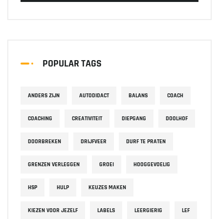
POPULAR TAGS
ANDERS ZIJN
AUTODIDACT
BALANS
COACH
COACHING
CREATIVITEIT
DIEPGANG
DOOLHOF
DOORBREKEN
DRIJFVEER
DURF TE PRATEN
GRENZEN VERLEGGEN
GROEI
HOOGGEVOELIG
HSP
HULP
KEUZES MAKEN
KIEZEN VOOR JEZELF
LABELS
LEERGIERIG
LEF