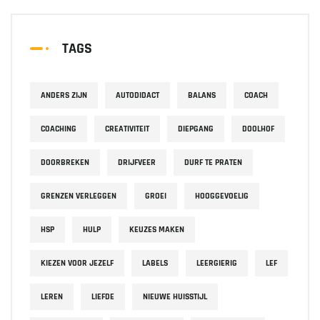
TAGS
ANDERS ZIJN
AUTODIDACT
BALANS
COACH
COACHING
CREATIVITEIT
DIEPGANG
DOOLHOF
DOORBREKEN
DRIJFVEER
DURF TE PRATEN
GRENZEN VERLEGGEN
GROEI
HOOGGEVOELIG
HSP
HULP
KEUZES MAKEN
KIEZEN VOOR JEZELF
LABELS
LEERGIERIG
LEF
LEREN
LIEFDE
NIEUWE HUISSTIJL