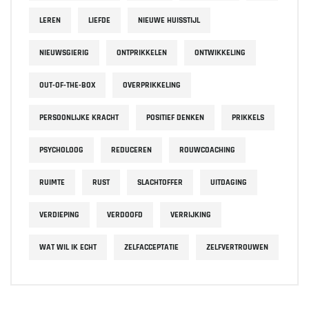
LEREN
LIEFDE
NIEUWE HUISSTIJL
NIEUWSGIERIG
ONTPRIKKELEN
ONTWIKKELING
OUT-OF-THE-BOX
OVERPRIKKELING
PERSOONLIJKE KRACHT
POSITIEF DENKEN
PRIKKELS
PSYCHOLOOG
REDUCEREN
ROUWCOACHING
RUIMTE
RUST
SLACHTOFFER
UITDAGING
VERDIEPING
VERDOOFD
VERRIJKING
WAT WIL IK ECHT
ZELFACCEPTATIE
ZELFVERTROUWEN