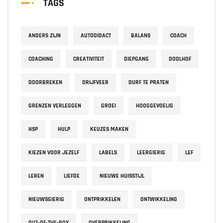
TAGS
ANDERS ZIJN
AUTODIDACT
BALANS
COACH
COACHING
CREATIVITEIT
DIEPGANG
DOOLHOF
DOORBREKEN
DRIJFVEER
DURF TE PRATEN
GRENZEN VERLEGGEN
GROEI
HOOGGEVOELIG
HSP
HULP
KEUZES MAKEN
KIEZEN VOOR JEZELF
LABELS
LEERGIERIG
LEF
LEREN
LIEFDE
NIEUWE HUISSTIJL
NIEUWSGIERIG
ONTPRIKKELEN
ONTWIKKELING
OUT-OF-THE-BOX
OVERPRIKKELING