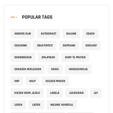
POPULAR TAGS
ANDERS ZIJN
AUTODIDACT
BALANS
COACH
COACHING
CREATIVITEIT
DIEPGANG
DOOLHOF
DOORBREKEN
DRIJFVEER
DURF TE PRATEN
GRENZEN VERLEGGEN
GROEI
HOOGGEVOELIG
HSP
HULP
KEUZES MAKEN
KIEZEN VOOR JEZELF
LABELS
LEERGIERIG
LEF
LEREN
LIEFDE
NIEUWE HUISSTIJL