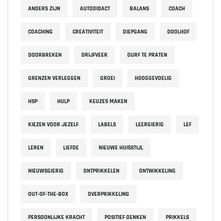
ANDERS ZIJN
AUTODIDACT
BALANS
COACH
COACHING
CREATIVITEIT
DIEPGANG
DOOLHOF
DOORBREKEN
DRIJFVEER
DURF TE PRATEN
GRENZEN VERLEGGEN
GROEI
HOOGGEVOELIG
HSP
HULP
KEUZES MAKEN
KIEZEN VOOR JEZELF
LABELS
LEERGIERIG
LEF
LEREN
LIEFDE
NIEUWE HUISSTIJL
NIEUWSGIERIG
ONTPRIKKELEN
ONTWIKKELING
OUT-OF-THE-BOX
OVERPRIKKELING
PERSOONLIJKE KRACHT
POSITIEF DENKEN
PRIKKELS