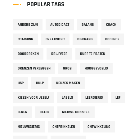
POPULAR TAGS
ANDERS ZIJN
AUTODIDACT
BALANS
COACH
COACHING
CREATIVITEIT
DIEPGANG
DOOLHOF
DOORBREKEN
DRIJFVEER
DURF TE PRATEN
GRENZEN VERLEGGEN
GROEI
HOOGGEVOELIG
HSP
HULP
KEUZES MAKEN
KIEZEN VOOR JEZELF
LABELS
LEERGIERIG
LEF
LEREN
LIEFDE
NIEUWE HUISSTIJL
NIEUWSGIERIG
ONTPRIKKELEN
ONTWIKKELING