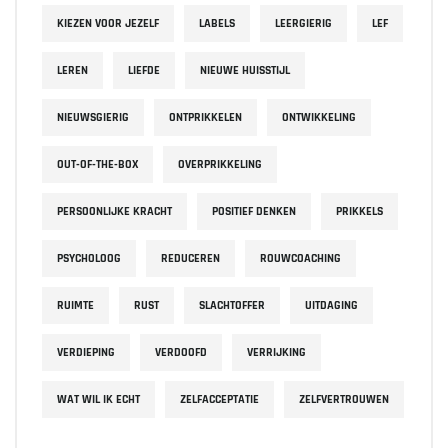
KIEZEN VOOR JEZELF
LABELS
LEERGIERIG
LEF
LEREN
LIEFDE
NIEUWE HUISSTIJL
NIEUWSGIERIG
ONTPRIKKELEN
ONTWIKKELING
OUT-OF-THE-BOX
OVERPRIKKELING
PERSOONLIJKE KRACHT
POSITIEF DENKEN
PRIKKELS
PSYCHOLOOG
REDUCEREN
ROUWCOACHING
RUIMTE
RUST
SLACHTOFFER
UITDAGING
VERDIEPING
VERDOOFD
VERRIJKING
WAT WIL IK ECHT
ZELFACCEPTATIE
ZELFVERTROUWEN