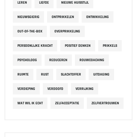
LEREN
LIEFDE
NIEUWE HUISSTIJL
NIEUWSGIERIG
ONTPRIKKELEN
ONTWIKKELING
OUT-OF-THE-BOX
OVERPRIKKELING
PERSOONLIJKE KRACHT
POSITIEF DENKEN
PRIKKELS
PSYCHOLOOG
REDUCEREN
ROUWCOACHING
RUIMTE
RUST
SLACHTOFFER
UITDAGING
VERDIEPING
VERDOOFD
VERRIJKING
WAT WIL IK ECHT
ZELFACCEPTATIE
ZELFVERTROUWEN