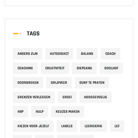
TAGS
ANDERS ZIJN
AUTODIDACT
BALANS
COACH
COACHING
CREATIVITEIT
DIEPGANG
DOOLHOF
DOORBREKEN
DRIJFVEER
DURF TE PRATEN
GRENZEN VERLEGGEN
GROEI
HOOGGEVOELIG
HSP
HULP
KEUZES MAKEN
KIEZEN VOOR JEZELF
LABELS
LEERGIERIG
LEF