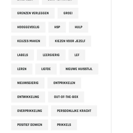
GRENZEN VERLEGGEN
GROEI
HOOGGEVOELIG
HSP
HULP
KEUZES MAKEN
KIEZEN VOOR JEZELF
LABELS
LEERGIERIG
LEF
LEREN
LIEFDE
NIEUWE HUISSTIJL
NIEUWSGIERIG
ONTPRIKKELEN
ONTWIKKELING
OUT-OF-THE-BOX
OVERPRIKKELING
PERSOONLIJKE KRACHT
POSITIEF DENKEN
PRIKKELS