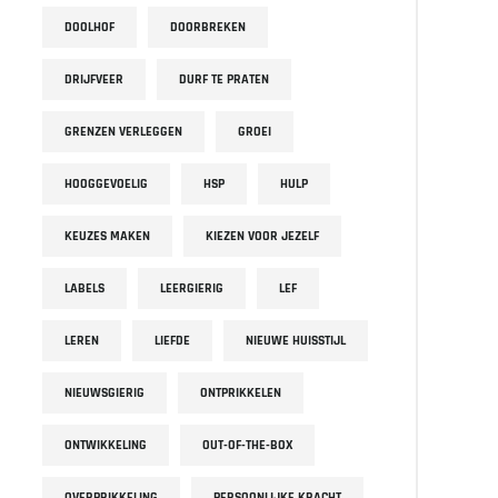
DOOLHOF
DOORBREKEN
DRIJFVEER
DURF TE PRATEN
GRENZEN VERLEGGEN
GROEI
HOOGGEVOELIG
HSP
HULP
KEUZES MAKEN
KIEZEN VOOR JEZELF
LABELS
LEERGIERIG
LEF
LEREN
LIEFDE
NIEUWE HUISSTIJL
NIEUWSGIERIG
ONTPRIKKELEN
ONTWIKKELING
OUT-OF-THE-BOX
OVERPRIKKELING
PERSOONLIJKE KRACHT