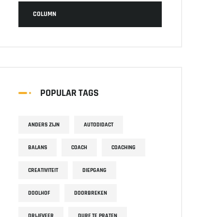
COLUMN
POPULAR TAGS
ANDERS ZIJN
AUTODIDACT
BALANS
COACH
COACHING
CREATIVITEIT
DIEPGANG
DOOLHOF
DOORBREKEN
DRIJFVEER
DURF TE PRATEN