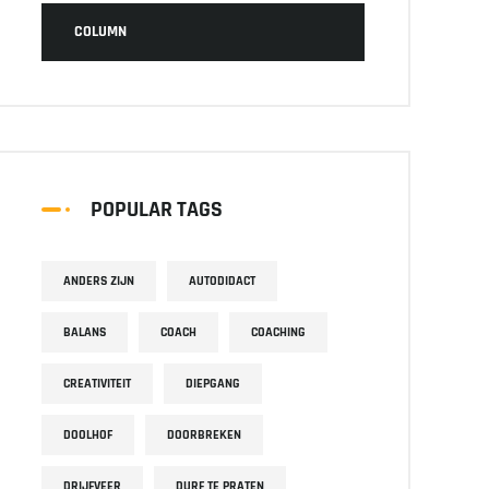
COLUMN
POPULAR TAGS
ANDERS ZIJN
AUTODIDACT
BALANS
COACH
COACHING
CREATIVITEIT
DIEPGANG
DOOLHOF
DOORBREKEN
DRIJFVEER
DURF TE PRATEN