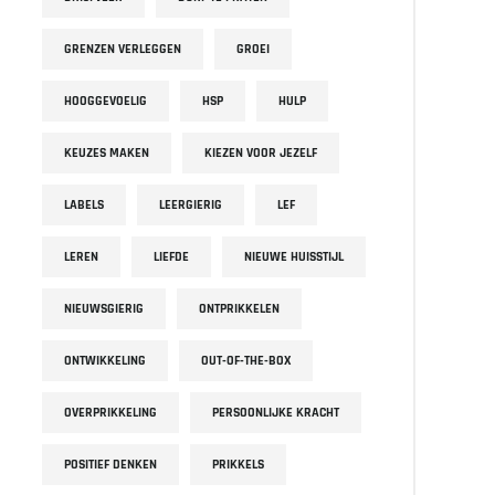
GRENZEN VERLEGGEN
GROEI
HOOGGEVOELIG
HSP
HULP
KEUZES MAKEN
KIEZEN VOOR JEZELF
LABELS
LEERGIERIG
LEF
LEREN
LIEFDE
NIEUWE HUISSTIJL
NIEUWSGIERIG
ONTPRIKKELEN
ONTWIKKELING
OUT-OF-THE-BOX
OVERPRIKKELING
PERSOONLIJKE KRACHT
POSITIEF DENKEN
PRIKKELS