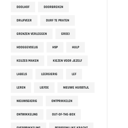
DOOLHOF
DOORBREKEN
DRIJFVEER
DURF TE PRATEN
GRENZEN VERLEGGEN
GROEI
HOOGGEVOELIG
HSP
HULP
KEUZES MAKEN
KIEZEN VOOR JEZELF
LABELS
LEERGIERIG
LEF
LEREN
LIEFDE
NIEUWE HUISSTIJL
NIEUWSGIERIG
ONTPRIKKELEN
ONTWIKKELING
OUT-OF-THE-BOX
OVERPRIKKELING
PERSOONLIJKE KRACHT