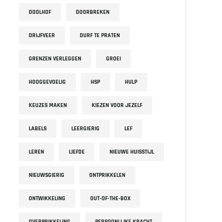
DOOLHOF
DOORBREKEN
DRIJFVEER
DURF TE PRATEN
GRENZEN VERLEGGEN
GROEI
HOOGGEVOELIG
HSP
HULP
KEUZES MAKEN
KIEZEN VOOR JEZELF
LABELS
LEERGIERIG
LEF
LEREN
LIEFDE
NIEUWE HUISSTIJL
NIEUWSGIERIG
ONTPRIKKELEN
ONTWIKKELING
OUT-OF-THE-BOX
OVERPRIKKELING
PERSOONLIJKE KRACHT