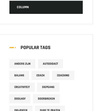
COLUMN
POPULAR TAGS
ANDERS ZIJN
AUTODIDACT
BALANS
COACH
COACHING
CREATIVITEIT
DIEPGANG
DOOLHOF
DOORBREKEN
DRIJFVEER
DURF TE PRATEN