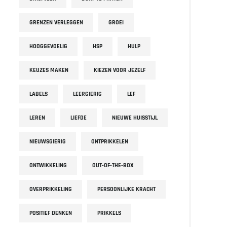
GRENZEN VERLEGGEN
GROEI
HOOGGEVOELIG
HSP
HULP
KEUZES MAKEN
KIEZEN VOOR JEZELF
LABELS
LEERGIERIG
LEF
LEREN
LIEFDE
NIEUWE HUISSTIJL
NIEUWSGIERIG
ONTPRIKKELEN
ONTWIKKELING
OUT-OF-THE-BOX
OVERPRIKKELING
PERSOONLIJKE KRACHT
POSITIEF DENKEN
PRIKKELS