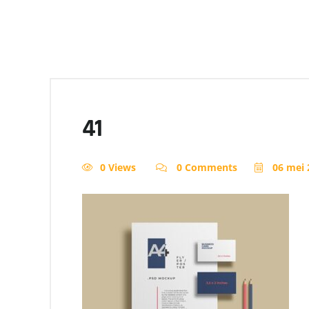
41
0 Views
0 Comments
06 mei 