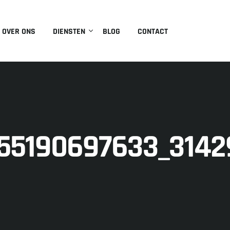
OVER ONS
DIENSTEN
BLOG
CONTACT
155190697633_314