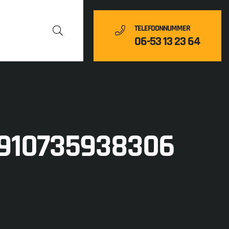
TELEFOONNUMMER
06-53 13 23 64
2910735938306