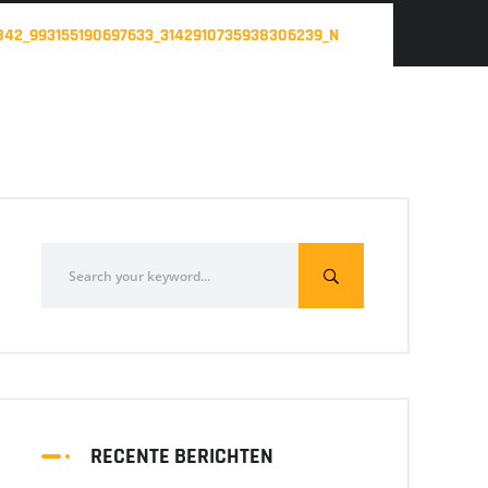
842_993155190697633_3142910735938306239_N
RECENTE BERICHTEN