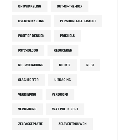
ONTWIKKELING
OUT-OF-THE-BOX
OVERPRIKKELING
PERSOONLIJKE KRACHT
POSITIEF DENKEN
PRIKKELS
PSYCHOLOOG
REDUCEREN
ROUWCOACHING
RUIMTE
RUST
SLACHTOFFER
UITDAGING
VERDIEPING
VERDOOFD
VERRIJKING
WAT WIL IK ECHT
ZELFACCEPTATIE
ZELFVERTROUWEN