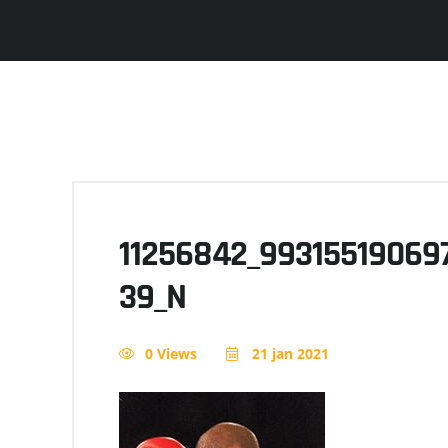
11256842_99315519069
39_N
0 Views
21 jan 2021