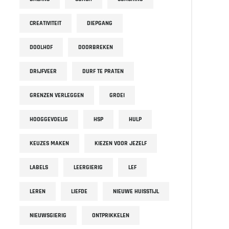
CREATIVITEIT
DIEPGANG
DOOLHOF
DOORBREKEN
DRIJFVEER
DURF TE PRATEN
GRENZEN VERLEGGEN
GROEI
HOOGGEVOELIG
HSP
HULP
KEUZES MAKEN
KIEZEN VOOR JEZELF
LABELS
LEERGIERIG
LEF
LEREN
LIEFDE
NIEUWE HUISSTIJL
NIEUWSGIERIG
ONTPRIKKELEN