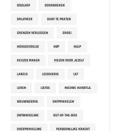
DOOLHOF
DOORBREKEN
DRIJFVEER
DURF TE PRATEN
GRENZEN VERLEGGEN
GROEI
HOOGGEVOELIG
HSP
HULP
KEUZES MAKEN
KIEZEN VOOR JEZELF
LABELS
LEERGIERIG
LEF
LEREN
LIEFDE
NIEUWE HUISSTIJL
NIEUWSGIERIG
ONTPRIKKELEN
ONTWIKKELING
OUT-OF-THE-BOX
OVERPRIKKELING
PERSOONLIJKE KRACHT