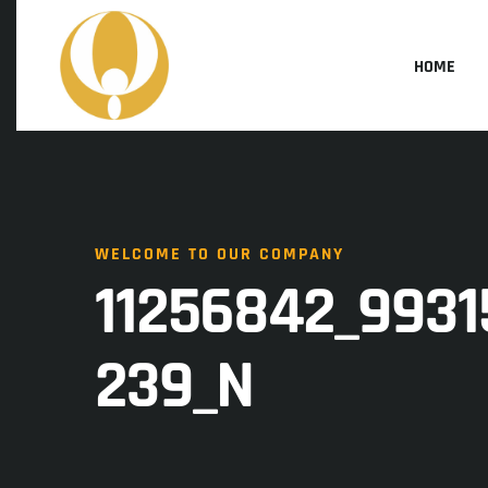
HOME
WELCOME TO OUR COMPANY
11256842_993
239_N