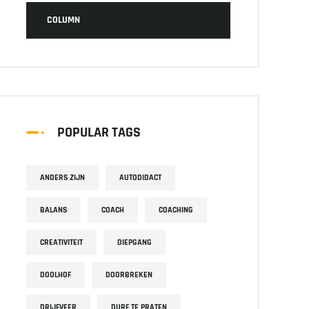
COLUMN
POPULAR TAGS
ANDERS ZIJN
AUTODIDACT
BALANS
COACH
COACHING
CREATIVITEIT
DIEPGANG
DOOLHOF
DOORBREKEN
DRIJFVEER
DURF TE PRATEN