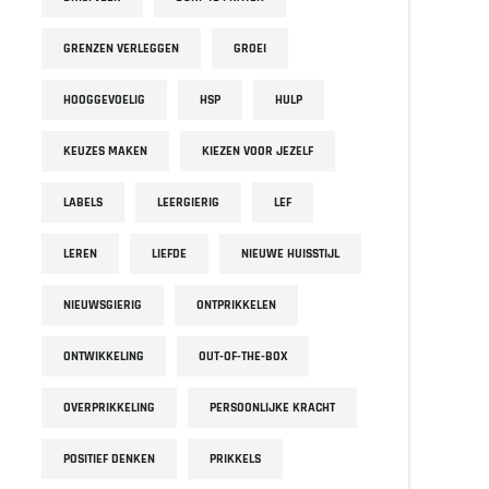
GRENZEN VERLEGGEN
GROEI
HOOGGEVOELIG
HSP
HULP
KEUZES MAKEN
KIEZEN VOOR JEZELF
LABELS
LEERGIERIG
LEF
LEREN
LIEFDE
NIEUWE HUISSTIJL
NIEUWSGIERIG
ONTPRIKKELEN
ONTWIKKELING
OUT-OF-THE-BOX
OVERPRIKKELING
PERSOONLIJKE KRACHT
POSITIEF DENKEN
PRIKKELS