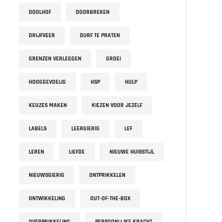
DOOLHOF
DOORBREKEN
DRIJFVEER
DURF TE PRATEN
GRENZEN VERLEGGEN
GROEI
HOOGGEVOELIG
HSP
HULP
KEUZES MAKEN
KIEZEN VOOR JEZELF
LABELS
LEERGIERIG
LEF
LEREN
LIEFDE
NIEUWE HUISSTIJL
NIEUWSGIERIG
ONTPRIKKELEN
ONTWIKKELING
OUT-OF-THE-BOX
OVERPRIKKELING
PERSOONLIJKE KRACHT