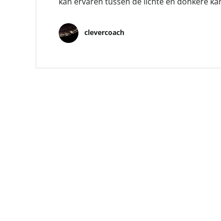
kan ervaren tussen de lichte en donkere kant 
clevercoach