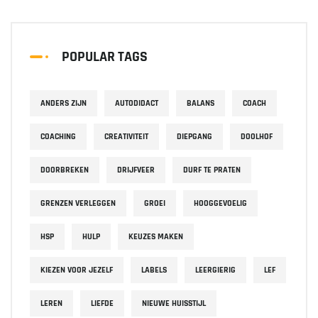
POPULAR TAGS
ANDERS ZIJN
AUTODIDACT
BALANS
COACH
COACHING
CREATIVITEIT
DIEPGANG
DOOLHOF
DOORBREKEN
DRIJFVEER
DURF TE PRATEN
GRENZEN VERLEGGEN
GROEI
HOOGGEVOELIG
HSP
HULP
KEUZES MAKEN
KIEZEN VOOR JEZELF
LABELS
LEERGIERIG
LEF
LEREN
LIEFDE
NIEUWE HUISSTIJL