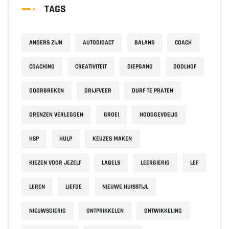
TAGS
ANDERS ZIJN
AUTODIDACT
BALANS
COACH
COACHING
CREATIVITEIT
DIEPGANG
DOOLHOF
DOORBREKEN
DRIJFVEER
DURF TE PRATEN
GRENZEN VERLEGGEN
GROEI
HOOGGEVOELIG
HSP
HULP
KEUZES MAKEN
KIEZEN VOOR JEZELF
LABELS
LEERGIERIG
LEF
LEREN
LIEFDE
NIEUWE HUISSTIJL
NIEUWSGIERIG
ONTPRIKKELEN
ONTWIKKELING